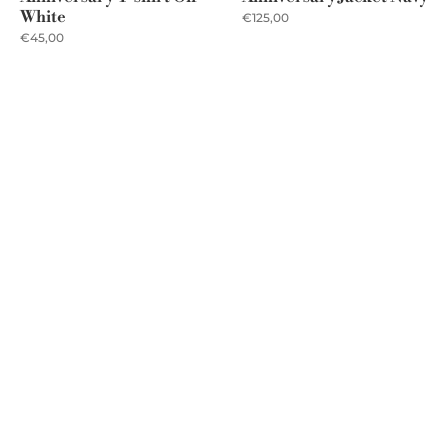
Adidas Como 1907
Adidas Como 1907
Assane Diao Letter
Assane Diao Senegal
World Cup...
World Cup...
€50,00
€50,00
Como 1907 119th
Como 1907 Nico Paz T-
Anniversary Jacket Navy
shirt
€125,00
€40,00