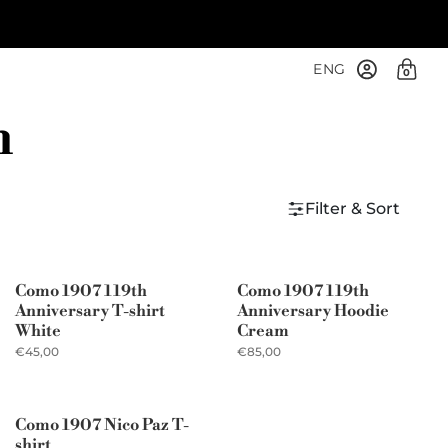
ENG
0
n
Filter & Sort