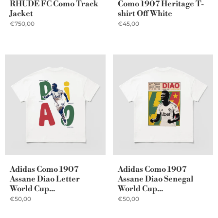
RHUDE FC Como Track
Como 1907 Heritage T-
Jacket
shirt Off White
€750,00
€45,00
Adidas Como 1907
Adidas Como 1907
Assane Diao Letter
Assane Diao Senegal
World Cup...
World Cup...
€50,00
€50,00