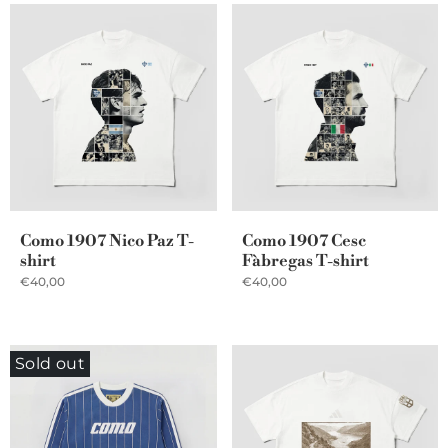
Como 1907 Nico Paz T-
Como 1907 Cesc
shirt
Fàbregas T-shirt
€40,00
€40,00
Sold out