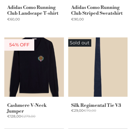
Adidas Como Running
Adidas Como Running
Club Landscape T-shirt
Club Striped Sweatshirt
€60,00
€90,00
Sold out
54% OFF
Cashmere V-Neck
Silk Regimental Tie V3
Jumper
€29,00
€70,00
€128,00
€279,00