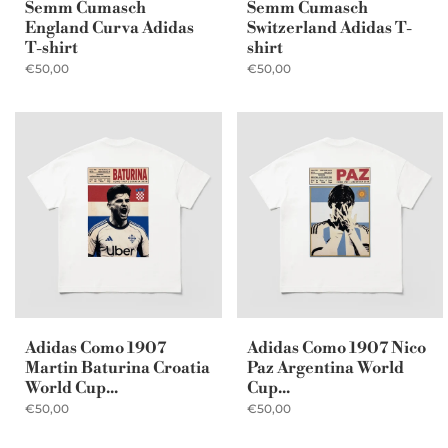
Semm Cumasch
Semm Cumasch
England Curva Adidas
Switzerland Adidas T-
T-shirt
shirt
€50,00
€50,00
Adidas Como 1907
Adidas Como 1907 Nico
Martin Baturina Croatia
Paz Argentina World
World Cup...
Cup...
€50,00
€50,00