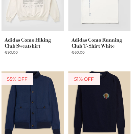
Adidas Como Hiking
Adidas Como Running
Club Sweatshirt
Club T-Shirt White
€90,00
€60,00
55% OFF
51% OFF