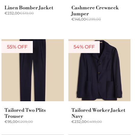
Linen Bomber Jacket
Cashmere Crewneck
€232,00
€519,00
Jumper
€146,00
€299,00
55% OFF
54% OFF
Tailored Two Plits
Tailored Worker Jacket
Trouser
Navy
€95,00
€209,00
€232,00
€499,00