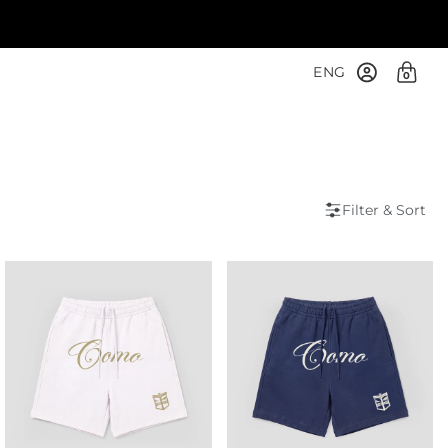
ENG
0
Filter & Sort