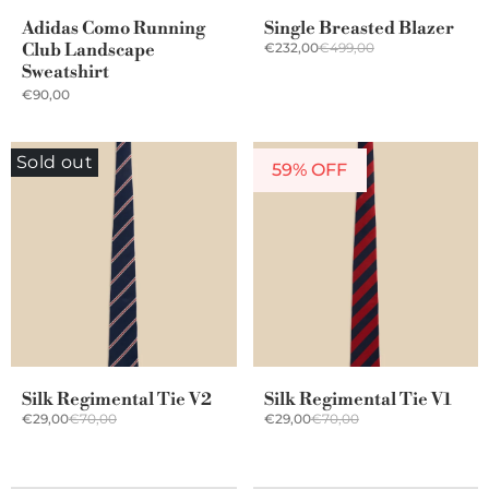
Adidas Como Running
Single Breasted Blazer
Club Landscape
€232,00
€499,00
Sweatshirt
€90,00
Sold out
59% OFF
Silk Regimental Tie V2
Silk Regimental Tie V1
€29,00
€70,00
€29,00
€70,00