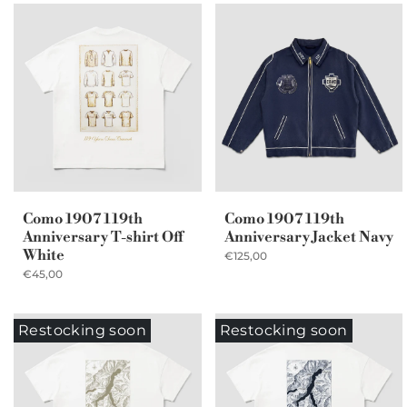
Como 1907 119th
Como 1907 119th
Anniversary T-shirt Off
Anniversary Jacket Navy
White
€125,00
€45,00
Restocking soon
Restocking soon